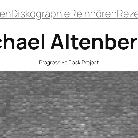
ten
Diskographie
Reinhören
Rez
hael Altenbe
Progressive Rock Project